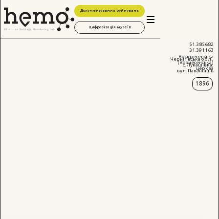
Документування руйнувань
Цифровізація музеїв
51.385682
31.391163
Воскресенська
Чернігівська обл.,
(Вознесенська)
с. Лукашівка,
церква
вул. Папанінців
1896